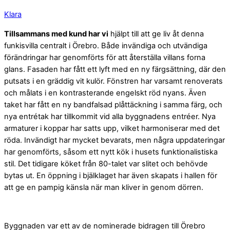
Klara
Tillsammans med kund har vi
hjälpt till att ge liv åt denna
funkisvilla centralt i Örebro. Både invändiga och utvändiga
förändringar har genomförts för att återställa villans forna
glans. Fasaden har fått ett lyft med en ny färgsättning, där den
putsats i en gräddig vit kulör. Fönstren har varsamt renoverats
och målats i en kontrasterande engelskt röd nyans. Även
taket har fått en ny bandfalsad plåttäckning i samma färg, och
nya entrétak har tillkommit vid alla byggnadens entréer. Nya
armaturer i koppar har satts upp, vilket harmoniserar med det
röda. Invändigt har mycket bevarats, men några uppdateringar
har genomförts, såsom ett nytt kök i husets funktionalistiska
stil. Det tidigare köket från 80-talet var slitet och behövde
bytas ut. En öppning i bjälklaget har även skapats i hallen för
att ge en pampig känsla när man kliver in genom dörren.
Byggnaden var ett av de nominerade bidragen till Örebro