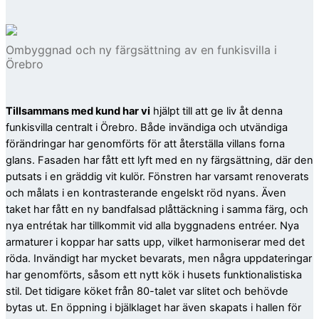
Ombyggnad och ny färgsättning av en funkisvilla i
Örebro
Tillsammans med kund har vi
hjälpt till att ge liv åt denna
funkisvilla centralt i Örebro. Både invändiga och utvändiga
förändringar har genomförts för att återställa villans forna
glans. Fasaden har fått ett lyft med en ny färgsättning, där den
putsats i en gräddig vit kulör. Fönstren har varsamt renoverats
och målats i en kontrasterande engelskt röd nyans. Även
taket har fått en ny bandfalsad plåttäckning i samma färg, och
nya entrétak har tillkommit vid alla byggnadens entréer. Nya
armaturer i koppar har satts upp, vilket harmoniserar med det
röda. Invändigt har mycket bevarats, men några uppdateringar
har genomförts, såsom ett nytt kök i husets funktionalistiska
stil. Det tidigare köket från 80-talet var slitet och behövde
bytas ut. En öppning i bjälklaget har även skapats i hallen för