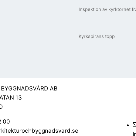
Inspektion av kyrktornet fr
Kyrkspirans topp
& BYGGNADSVÅRD AB
ATAN 13
O
2 00
rkitekturochbyggnadsvard.se
i