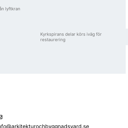
ån lyftkran
Kyrkspirans delar körs iväg för
restaurering
nfo@arkitekturochbyggnadsvard.se